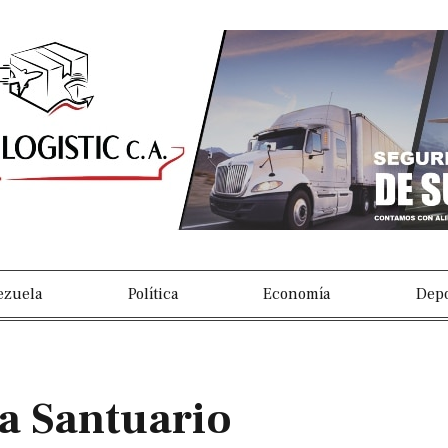
s
ezuela
Política
Economía
Depo
 a Santuario