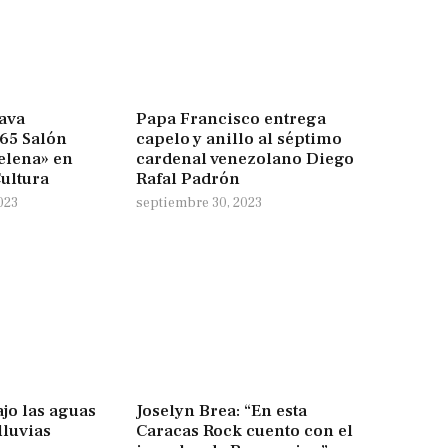
ava
Papa Francisco entrega
65 Salón
capelo y anillo al séptimo
elena» en
cardenal venezolano Diego
ultura
Rafal Padrón
023
septiembre 30, 2023
jo las aguas
Joselyn Brea: “En esta
lluvias
Caracas Rock cuento con el