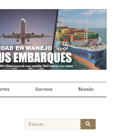
Next
slide
rtes
Sucesos
Mundo
Search
Search