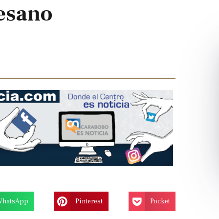
esano
Next
slide
WhatsApp
Pinterest
Pocket