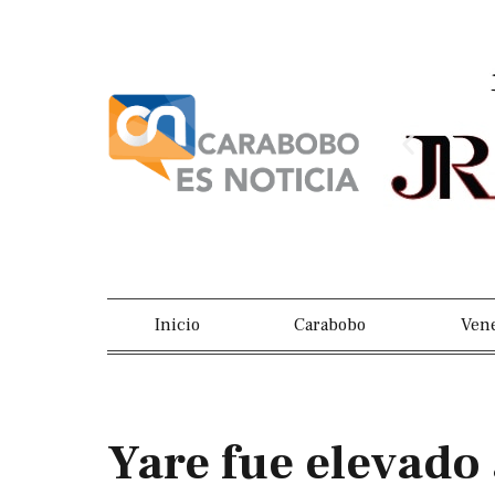
Ir
al
contenido
Previou
slide
Inicio
Carabobo
Ven
Yare fue elevado