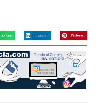
hatsApp
LinkedIn
Pinterest
Next
slide