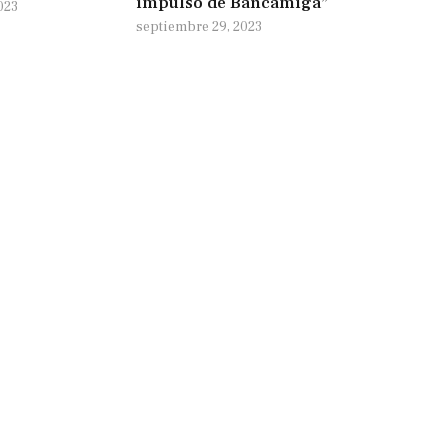
impulso de Bancamiga”
023
septiembre 29, 2023