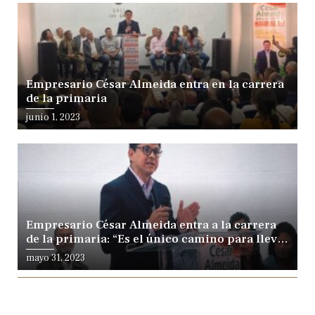
Empresario César Almeida entra en la carrera
de la primaria
junio 1, 2023
Empresario César Almeida entra a la carrera
de la primaria: “Es el único camino para llevar
gente distinta al poder”
mayo 31, 2023