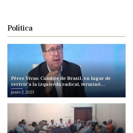
Política
Pérez Vivas: Cumbre de Brasil, en lugar de
revivir a la izquierda radical, terminó
fracturándola
junio 2, 2023