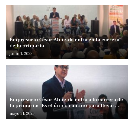
Empresario César Almeida entra en la carrera
de la primaria
junio 1, 2023
Empresario César Almeida entra a la carrera de
la primaria: “Es el único camino para llevar
gente distinta al poder”
mayo 31, 2023