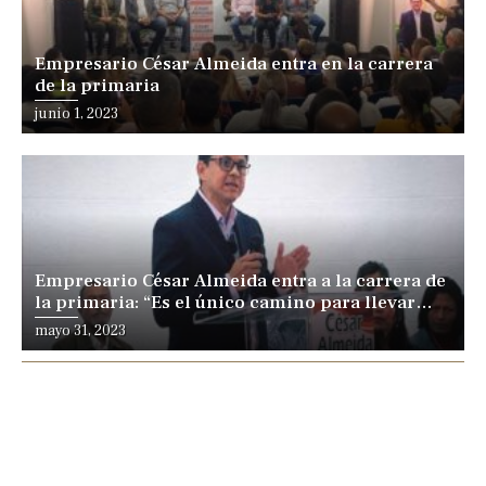
Empresario César Almeida entra en la carrera
de la primaria
junio 1, 2023
Empresario César Almeida entra a la carrera de
la primaria: “Es el único camino para llevar
gente distinta al poder”
mayo 31, 2023