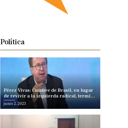
Política
Pérez Vivas: Cumbre de Brasil, en lugar
de revivir a la izquierda radical, terminó
fracturándola
junio 2, 2023