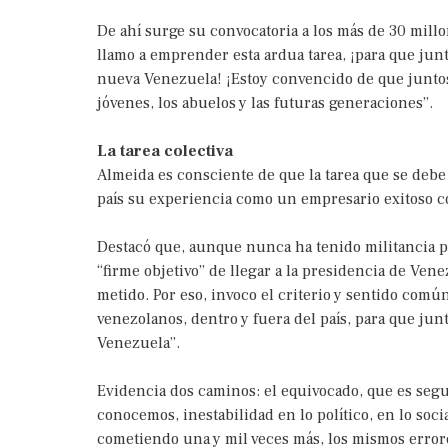
De ahí surge su convocatoria a los más de 30 millo
llamo a emprender esta ardua tarea, ¡para que ju
nueva Venezuela! ¡Estoy convencido de que juntos 
jóvenes, los abuelos y las futuras generaciones”.
La tarea colectiva
Almeida es consciente de que la tarea que se debe
país su experiencia como un empresario exitoso co
Destacó que, aunque nunca ha tenido militancia po
“firme objetivo” de llegar a la presidencia de Ven
metido. Por eso, invoco el criterio y sentido com
venezolanos, dentro y fuera del país, para que j
Venezuela”.
Evidencia dos caminos: el equivocado, que es seg
conocemos, inestabilidad en lo político, en lo so
cometiendo una y mil veces más, los mismos error