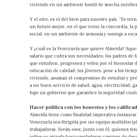
viviendo en un ambiente hostil de mucha zozobra,
Y el otro, es el del bien para nuestro país. “Es ve
un futuro mejor, en el que reine la concordia, la 
social, en un ambiente de armonía y sosiego a esca
Y ¿cuál es la Venezuela que quiere Almeida? Aquel
salario que cubra sus necesidades; los padres de f
que estudien, progresen y velen por el bienestar d
educación de calidad; los jóvenes, pese a los tie
viviendo, asuman el compromiso de estudiar y pre
a un buen servicio de salud, agua, electricidad, ga
bajo un gobierno que garantice la seguridad ciudad
Hacer política con los honestos y los califica
Almeida tiene como finalidad imperativa instaura
Venezuela sea dirigida por un equipo multidiscipl
trabajadoras. Serán esos, junto con él, quienes t
voltee su mirada hacia verdaderos caminos de des