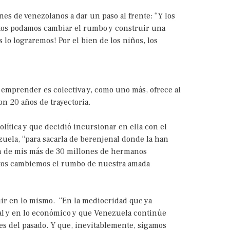
nes de venezolanos a dar un paso al frente: “Y los
ntos podamos cambiar el rumbo y construir una
lo lograremos! Por el bien de los niños, los
 emprender es colectiva y, como uno más, ofrece al
n 20 años de trayectoria.
lítica y que decidió incursionar en ella con el
ezuela, “para sacarla de berenjenal donde la han
ún de mis más de 30 millones de hermanos
untos cambiemos el rumbo de nuestra amada
uir en lo mismo. “En la mediocridad que ya
cial y en lo económico y que Venezuela continúe
es del pasado. Y que, inevitablemente, sigamos