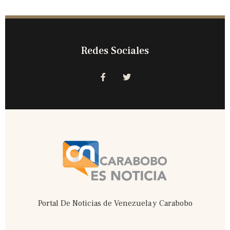
Redes Sociales
F
T
a
w
c
i
e
t
b
t
o
e
o
r
k
-
f
Portal De Noticias de Venezuela y Carabobo