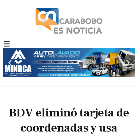
Ir
al
contenido
Previous
Nex
slide
slid
BDV eliminó tarjeta de
coordenadas y usa