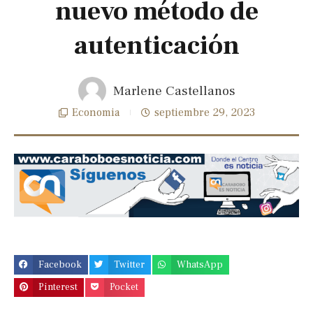
nuevo método de
autenticación
Marlene Castellanos
Economia
septiembre 29, 2023
Previous
Next
slide
slide
Facebook
Twitter
WhatsApp
Pinterest
Pocket