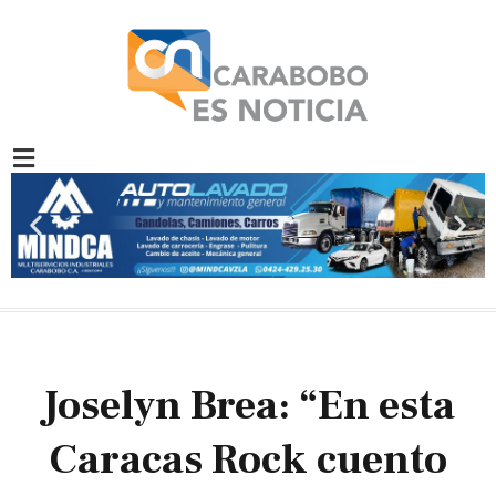
Ir
al
contenido
Previous
Nex
slide
slid
Joselyn Brea: “En esta
Caracas Rock cuento