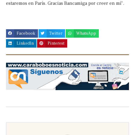
estaremos en París. Gracias Bancamiga por creer en mí”.
Facebook
Twitter
WhatsApp
LinkedIn
Pinterest
Previous
Next
slide
slide