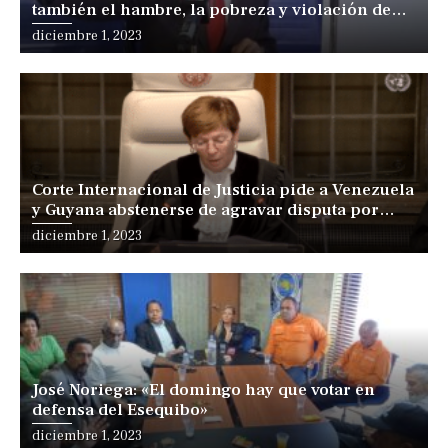
también el hambre, la pobreza y violación de
los DDHH»
Posted
diciembre 1, 2023
on
Corte Internacional de Justicia pide a Venezuela
y Guyana abstenerse de agravar disputa por
Esequibo
Posted
diciembre 1, 2023
on
José Noriega: «El domingo hay que votar en
defensa del Esequibo»
Posted
diciembre 1, 2023