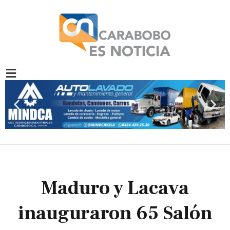
Ir
al
contenido
Previous
Nex
slide
slid
Maduro y Lacava
inauguraron 65 Salón