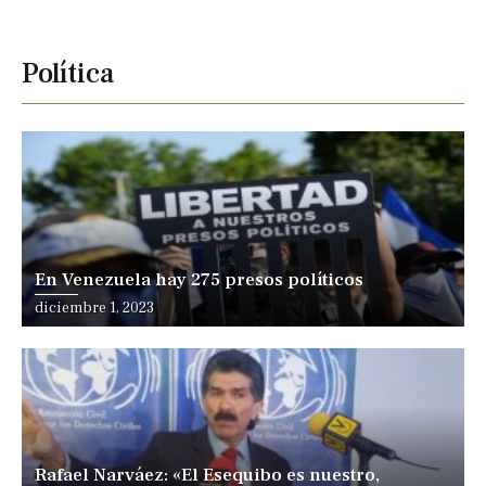
Política
En Venezuela hay 275 presos políticos
Posted
diciembre 1, 2023
on
Rafael Narváez: «El Esequibo es nuestro,