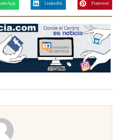
hatsApp
LinkedIn
Pinterest
Next
slide