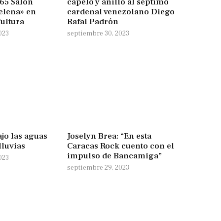
65 Salón
capelo y anillo al séptimo
elena» en
cardenal venezolano Diego
ultura
Rafal Padrón
023
septiembre 30, 2023
jo las aguas
Joselyn Brea: “En esta
lluvias
Caracas Rock cuento con el
impulso de Bancamiga”
023
septiembre 29, 2023