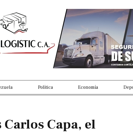
s
ezuela
Política
Economía
Depo
 Carlos Capa, el