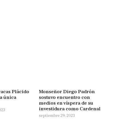
racas Plácido
Monseñor Diego Padrón
a única
sostuvo encuentro con
medios en víspera de su
investidura como Cardenal
023
septiembre 29, 2023