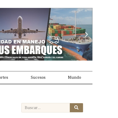
Next
slide
rtes
Sucesos
Mundo
Search
Search