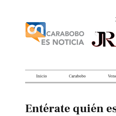
Ir
al
contenido
Previou
slide
Inicio
Carabobo
Ven
Entérate quién es