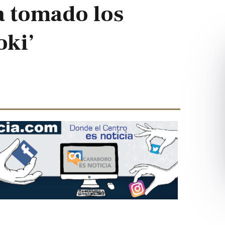
a tomado los
oki’
Next
slide