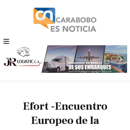
Ir
al
contenido
Previous
Nex
slide
slid
Efort -Encuentro
Europeo de la