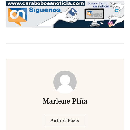
Previous
Next
slide
slide
Marlene Piña
Author Posts