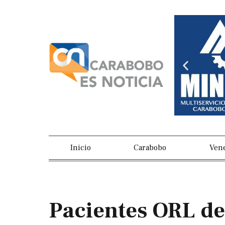
Ir
al
contenido
Previou
slide
Inicio
Carabobo
Ven
Pacientes ORL d