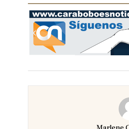
Previous
slide
Marlene C