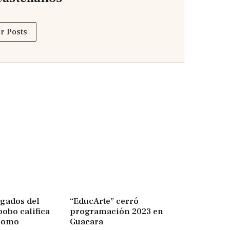
r Posts
ogados del
“EducArte” cerró
obo califica
programación 2023 en
como
Guacara