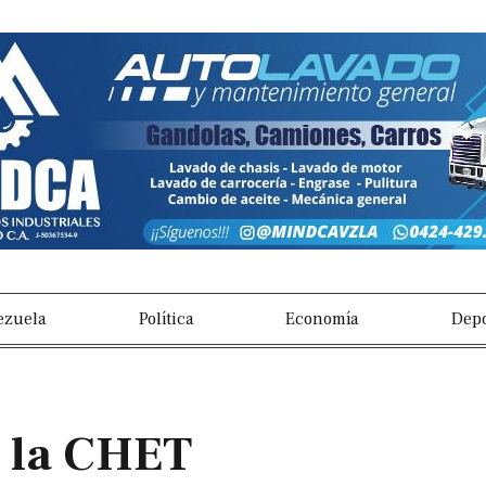
s
ezuela
Política
Economía
Depo
e la CHET