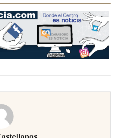
Next
slide
astellanos