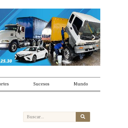
Next
slide
rtes
Sucesos
Mundo
Search
Search