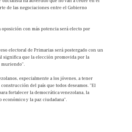
r oficialista ha advertido que no van a ceder en el
rte de las negociaciones entre el Gobierno
la oposición con más potencia será electo por
ceso electoral de Primarias será postergado con un
al significa que la elección promovida por la
e muriendo”.
ezolanos, especialmente a los jóvenes, a tener
la construcción del país que todos deseamos. “El
ara fortalecer la democrática venezolana, la
nto económico y la paz ciudadana”.