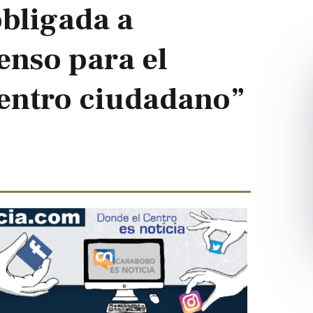
obligada a
enso para el
entro ciudadano”
Next
slide