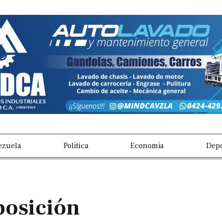
s
ezuela
Política
Economía
Depo
posición