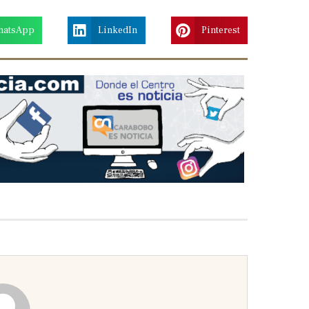
hatsApp
LinkedIn
Pinterest
Next
slide