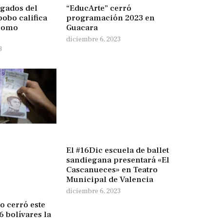
ogados del
“EducArte” cerró
obo califica
programación 2023 en
como
Guacara
diciembre 6, 2023
3
El #16Dic escuela de ballet
sandiegana presentará «El
Cascanueces» en Teatro
Municipal de Valencia
diciembre 6, 2023
o cerró este
6 bolívares la