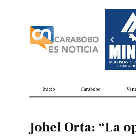
Ir
al
contenido
Previou
slide
Inicio
Carabobo
Ven
Johel Orta: “La o