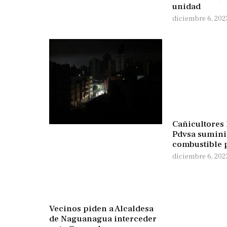
unidad
diciembre 6, 202
Cañicultores
Pdvsa sumini
combustible p
diciembre 6, 202
Vecinos piden a Alcaldesa
de Naguanagua interceder