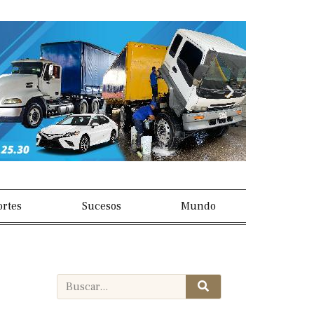
Next
slide
rtes
Sucesos
Mundo
Search
Search