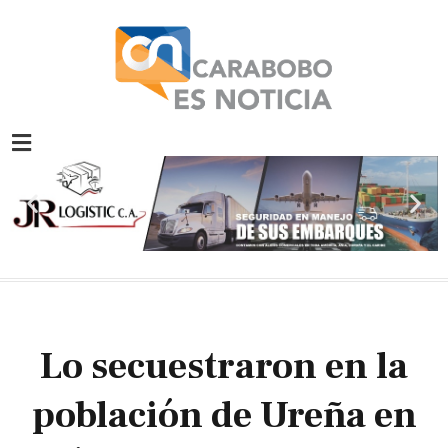
Ir
al
contenido
Previous
Nex
slide
slid
Lo secuestraron en la
población de Ureña en