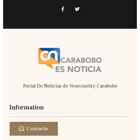
F
T
a
w
c
i
e
t
b
t
o
e
o
r
k
-
f
Portal De Noticias de Venezuela y Carabobo
Information
Contacto