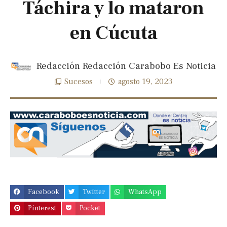
Táchira y lo mataron
en Cúcuta
Redacción Redacción Carabobo Es Noticia
Sucesos
agosto 19, 2023
Previous
Next
slide
slide
Facebook
Twitter
WhatsApp
Pinterest
Pocket