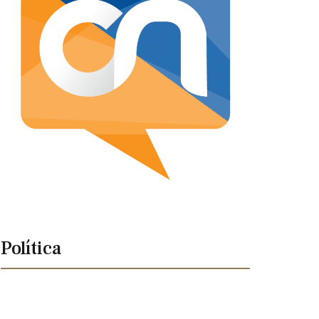
Política
Asistencia del CNE a Primarias amenaza
Posted
septiembre 22, 2023
con re-fracturar a la oposición
Comisión Nacional de Primaria se
on
Posted
septiembre 22, 2023