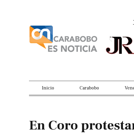
Ir
al
contenido
Previou
slide
Inicio
Carabobo
Ven
En Coro protesta