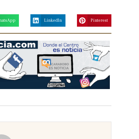
hatsApp
LinkedIn
Pinterest
Next
slide