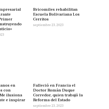
empresarial
Bricomiles rehabilitan
urante
Escuela Bolivariana Los
 Primer
Cerritos
nstruyendo
septiembre 23, 2023
nticio»
023
lanos en
Falleció en Francia el
os con
Doctor Román Duque
Me ilusiona
Corredor, quien trabajó la
nte e inspirar
Reforma del Estado
septiembre 23, 2023