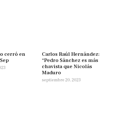
o cerró en
Carlos Raúl Hernández:
0Sep
“Pedro Sánchez es más
chavista que Nicolás
023
Maduro
septiembre 20, 2023