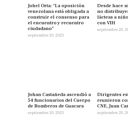
Johel Orta: “La oposición
Desde hace m
venezolana está obligada a
no distribuy
construir el consenso para
lácteas a ni
el encuentro y recuentro
con VIH
ciudadano”
septiembre 20, 2
septiembre 20, 2023
Johan Castañeda ascendió a
Dirigentes es
54 funcionarios del Cuerpo
reunieron con
de Bomberos de Guacara
CNE, Juan Ca
septiembre 20, 2023
septiembre 20, 2