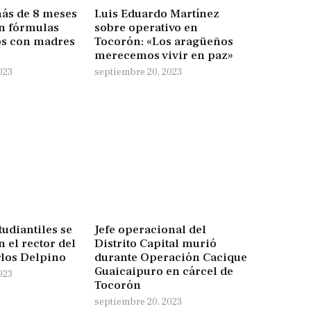
ás de 8 meses
Luis Eduardo Martínez
en fórmulas
sobre operativo en
ños con madres
Tocorón: «Los aragüeños
merecemos vivir en paz»
023
septiembre 20, 2023
tudiantiles se
Jefe operacional del
 el rector del
Distrito Capital murió
rlos Delpino
durante Operación Cacique
Guaicaipuro en cárcel de
023
Tocorón
septiembre 20, 2023