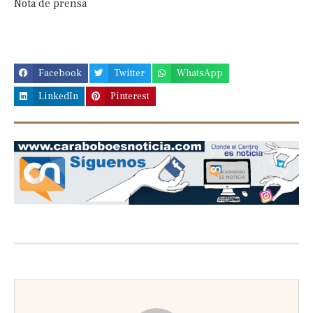
Nota de prensa
Facebook
Twitter
WhatsApp
LinkedIn
Pinterest
Previous
Next
slide
slide