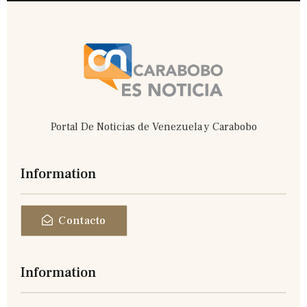
o
e
o
r
k
-
f
Portal De Noticias de Venezuela y Carabobo
Information
Contacto
Information