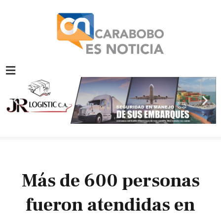
Ir
al
contenido
Previous
Nex
slide
slid
Más de 600 personas
fueron atendidas en