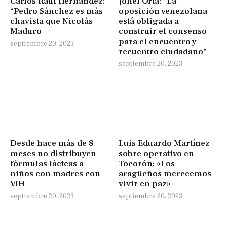
Carlos Raúl Hernández:
Johel Orta: “La
“Pedro Sánchez es más
oposición venezolana
chavista que Nicolás
está obligada a
Maduro
construir el consenso
para el encuentro y
septiembre 20, 2023
recuentro ciudadano”
septiembre 20, 2023
Desde hace más de 8
Luis Eduardo Martínez
meses no distribuyen
sobre operativo en
fórmulas lácteas a
Tocorón: «Los
niños con madres con
aragüeños merecemos
VIH
vivir en paz»
septiembre 20, 2023
septiembre 20, 2023