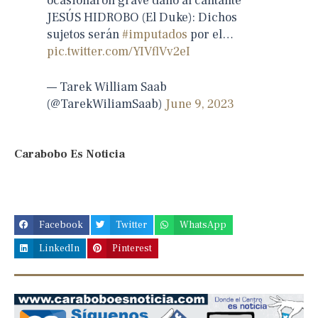
ocasionaron grave daño al cantante
JESÚS HIDROBO (El Duke): Dichos
sujetos serán
#imputados
por el…
pic.twitter.com/YIVflVv2eI
— Tarek William Saab
(@TarekWiliamSaab)
June 9, 2023
Carabobo Es Noticia
Facebook
Twitter
WhatsApp
LinkedIn
Pinterest