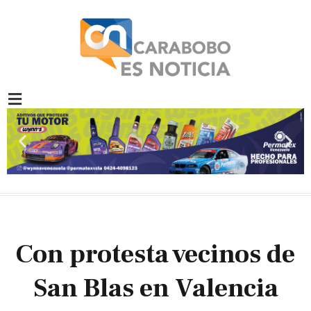
Ir
al
contenido
Previous
Nex
slide
slid
Con protesta vecinos de
San Blas en Valencia