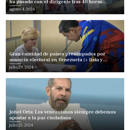
ha pasado con el dirigente tras 40 horas
desaparecido
Posted
agosto 4, 2024
on
Gran cantidad de países preocupados por
anuncio electoral en Venezuela (+ lista y
comunicados)
Posted
julio 29, 2024
on
Johel Orta: Los venezolanos siempre debemos
apostar a la paz ciudadana
Posted
julio 25, 2024