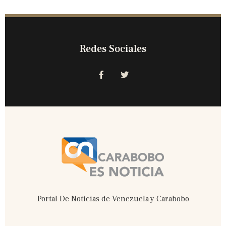
Redes Sociales
F
T
a
w
c
i
e
t
b
t
o
e
o
r
k
-
f
Portal De Noticias de Venezuela y Carabobo