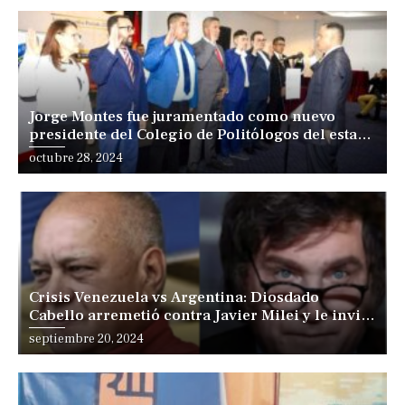
Jorge Montes fue juramentado como nuevo
presidente del Colegio de Politólogos del estado
Carabobo
Posted
octubre 28, 2024
on
Crisis Venezuela vs Argentina: Diosdado
Cabello arremetió contra Javier Milei y le invitó
a venir
Posted
septiembre 20, 2024
on