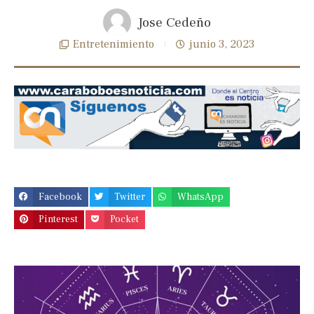
Jose Cedeño
Entretenimiento
junio 3, 2023
Previous
Next
slide
slide
Facebook
Twitter
WhatsApp
Pinterest
Pocket