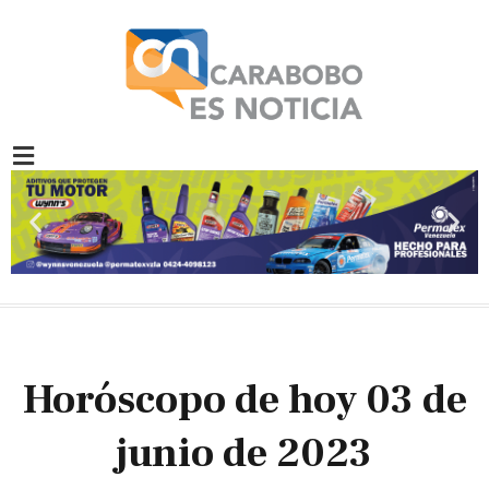
Ir
al
contenido
Previous
Nex
slide
slid
Horóscopo de hoy 03 de
junio de 2023