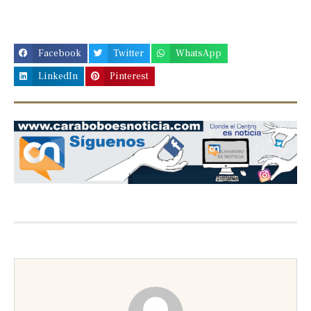
Facebook
Twitter
WhatsApp
LinkedIn
Pinterest
Previous
Next
slide
slide