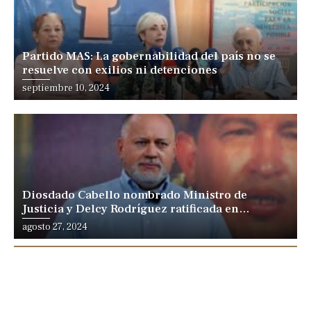
Partido MAS: La gobernabilidad del país no se
resuelve con exilios ni detenciones
Posted
septiembre 10, 2024
on
Diosdado Cabello nombrado Ministro de
Justicia y Delcy Rodríguez ratificada en
Vicepresidencia
Posted
agosto 27, 2024
on