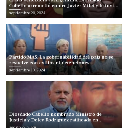
Cabello arremetió contra Javier Milei y le invitó
a venir
Posted
septiembre 20, 2024
on
Partido MAS: La gobernabilidad del país no se
resuelve con exilios ni detenciones
Posted
septiembre 10, 2024
on
Diosdado Cabello nombrado Ministro de
Justicia y Delcy Rodríguez ratificada en
Vicepresidencia
Posted
agosto 27, 2024