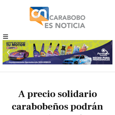
Ir
al
contenido
Previous
Nex
slide
slid
A precio solidario
carabobeños podrán