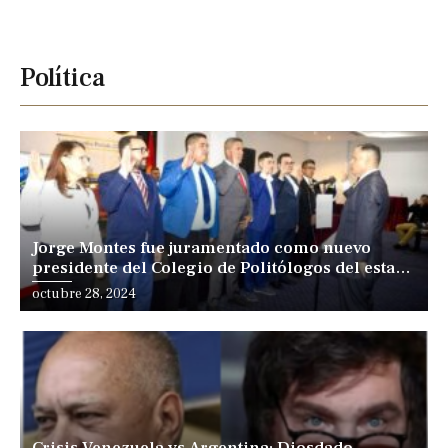
Política
Jorge Montes fue juramentado como nuevo
presidente del Colegio de Politólogos del estado
Carabobo
Posted
octubre 28, 2024
on
Crisis Venezuela vs Argentina: Diosdado