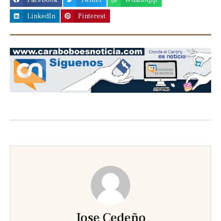
Facebook
Twitter
WhatsApp
LinkedIn
Pinterest
Previous
Next
slide
slide
Jose Cedeño